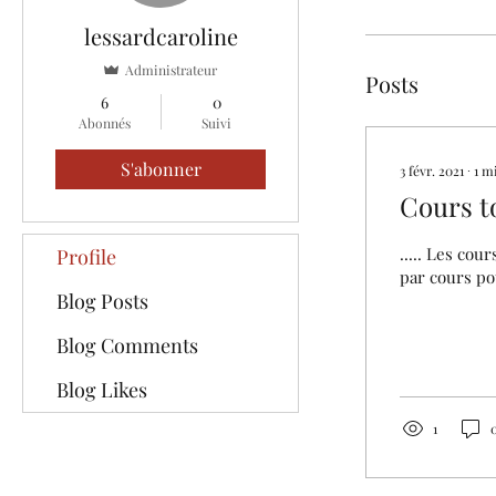
lessardcaroline
Administrateur
Posts
6
0
Abonnés
Suivi
S'abonner
3 févr. 2021
∙
1
m
Cours t
..... Les cou
Profile
par cours po
Blog Posts
Blog Comments
Blog Likes
1