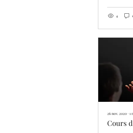
4
26 nov. 2020
∙
1
Cours d