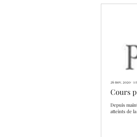
26 nov. 2020
∙
1
Cours p
Depuis maint
atteints de 